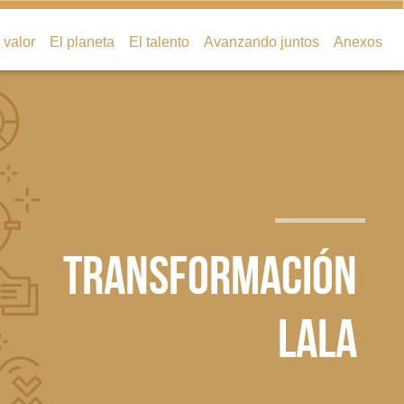
valor
El planeta
El talento
Avanzando juntos
Anexos
TRANSFORMACIÓN
LALA