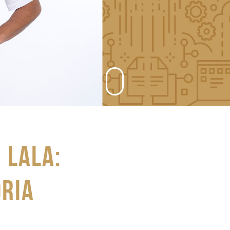
 LALA:
oria