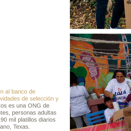
n al banco de
vidades de selección y
tos es una ONG de
ntes, personas adultas
 mil platillos diarios
ano, Texas.