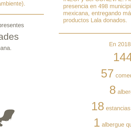
ambiente).
presencia en 498 municipi
mexicana, entregando más
productos Lala donados.
presentes
dades
En 2018
cana.
14
57
comedo
8
alber
18
estancias
1
albergue qu