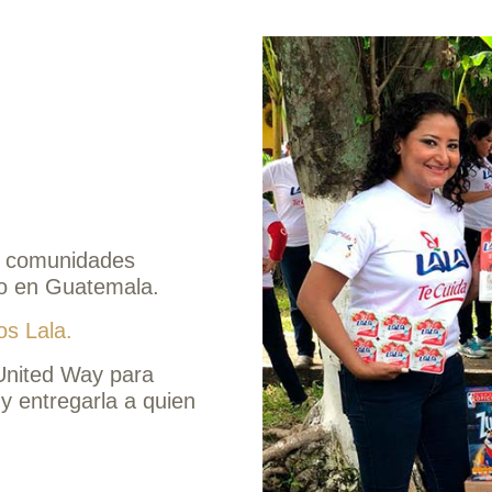
 comunidades
go en Guatemala.
os Lala.
United Way para
 entregarla a quien